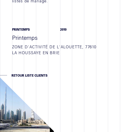
listes de mariage.
JOB VACANCY
STAGE
EMPLOI
PRINTEMPS
2010
TOUTES
Printemps
ZONE D'ACTIVITÉ DE L'ALOUETTE, 77610
LA HOUSSAYE EN BRIE
Actualités
RETOUR LISTE CLIENTS
WORK IN PROGRESS
ACTIVITÉ D'AGENCE
NEWS
TOUTES