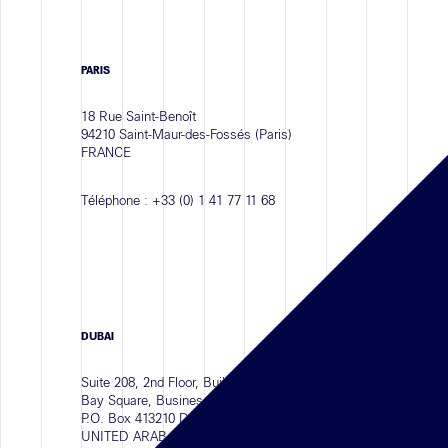
PARIS
18 Rue Saint-Benoît
94210 Saint-Maur-des-Fossés (Paris)
FRANCE
Téléphone :
+33 (0) 1 41 77 11 68
DUBAI
Suite 208, 2nd Floor, Building 11
Bay Square, Business Bay Area
P.O. Box 413210 Dubai,
UNITED ARAB EMIRATES