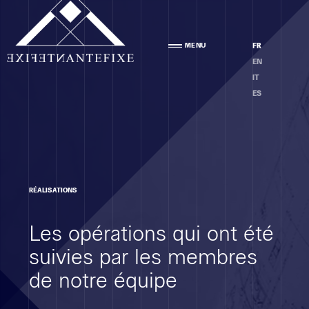
Agence
MENU
FR
PRÉSENTATION
EN
ÉQUIPE
IT
ÉTHIQUE
ES
Compétences
RÉALISATIONS
ANALYSE DES LOCAUX
Les opérations qui ont été
PROJET
EXÉCUTION
suivies par les membres
MOE
de notre équipe