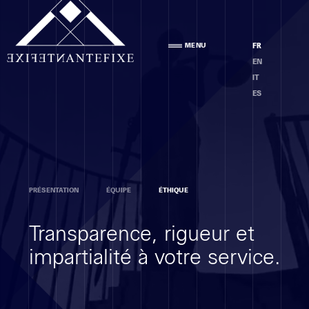
Agence
MENU
FR
PRÉSENTATION
EN
ÉQUIPE
IT
ÉTHIQUE
ES
Compétences
PRÉSENTATION
ÉQUIPE
ÉTHIQUE
ANALYSE DES LOCAUX
Transparence, rigueur et
PROJET
EXÉCUTION
impartialité à votre service.
MOE