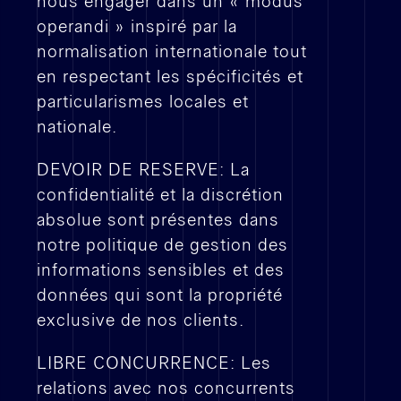
nous engager dans un « modus
JOB VACANCY
operandi » inspiré par la
STAGE
normalisation internationale tout
EMPLOI
en respectant les spécificités et
particularismes locales et
TOUTES
nationale.
DEVOIR DE RESERVE: La
Actualités
confidentialité et la discrétion
absolue sont présentes dans
notre politique de gestion des
WORK IN PROGRESS
informations sensibles et des
ACTIVITÉ D'AGENCE
données qui sont la propriété
NEWS
exclusive de nos clients.
TOUTES
LIBRE CONCURRENCE: Les
relations avec nos concurrents