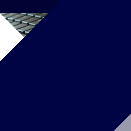
COMPÉTENCES
Antefixe prend en charge
l’ensemble de votre projet
de A à Z
EN SAVOIR PLUS SUR NOS COMPÉTENCES