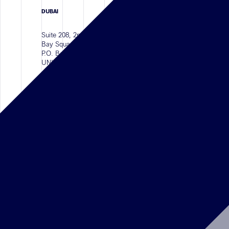
DUBAI
Suite 208, 2nd Floor, Building 11
Bay Square, Business Bay Area
P.O. Box 413210 Dubai,
UNITED ARAB EMIRATES
Téléphone :
+971 4 587 6626
RIYADH
Al Faisaliyah Center, King Fahd Rd,
Olaya District, Level 18,
Riyadh,
ARABIA SAUDITA