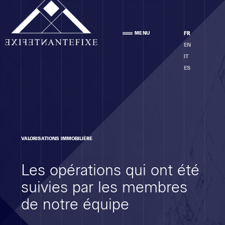
Agence
MENU
FR
PRÉSENTATION
EN
ÉQUIPE
IT
ÉTHIQUE
ES
Compétences
VALORISATIONS IMMOBILIÈRE
ANALYSE DES LOCAUX
Les opérations qui ont été
PROJET
EXÉCUTION
suivies par les membres
MOE
de notre équipe