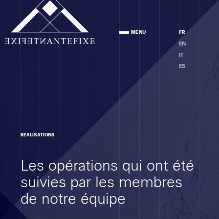
Agence
MENU
FR
PRÉSENTATION
EN
ÉQUIPE
IT
ÉTHIQUE
ES
Compétences
RÉALISATIONS
ANALYSE DES LOCAUX
Les opérations qui ont été
PROJET
EXÉCUTION
suivies par les membres
MOE
de notre équipe