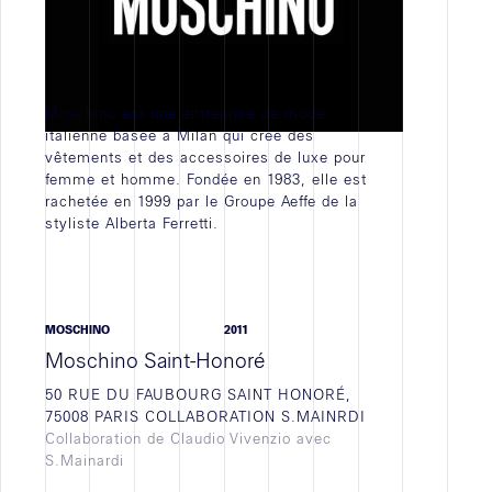
JOB VACANCY
STAGE
EMPLOI
Moschino est une entreprise de mode
TOUTES
italienne basée à Milan qui crée des
vêtements et des accessoires de luxe pour
femme et homme. Fondée en 1983, elle est
rachetée en 1999 par le Groupe Aeffe de la
styliste Alberta Ferretti.
Actualités
WORK IN PROGRESS
MOSCHINO
2011
ACTIVITÉ D'AGENCE
Moschino Saint-Honoré
NEWS
50 RUE DU FAUBOURG SAINT HONORÉ,
TOUTES
75008 PARIS COLLABORATION S.MAINRDI
Collaboration de Claudio Vivenzio avec
S.Mainardi