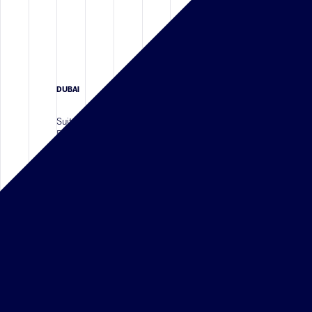
DUBAI
Suite 208, 2nd Floor, Building 11
Bay Square, Business Bay Area
P.O. Box 413210 Dubai,
UNITED ARAB EMIRATES
Téléphone :
+971 4 587 6626
RIYADH