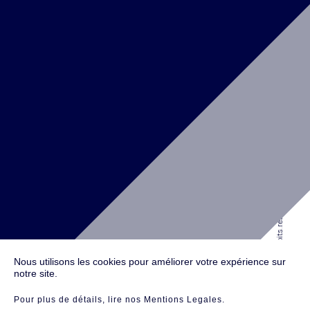
Al Faisaliyah Center, King Fahd Rd,
Olaya District, Level 18,
Riyadh,
ARABIA SAUDITA
SOLUTION D'ARCHITECTURE - RETAIL / BUREAUX / VALORISATION IMMOBILIÈRE
Téléphone :
+971 4 587 6626
NEW YORK
© 2016 Antefixe, Tous droits réservés.
134 W 29th St #1005, 10th Floor
New York, NY 10001
UNITED STATES
Nous utilisons les cookies pour améliorer votre expérience sur
notre site.
Pour plus de détails
, lire nos Mentions Legales
.