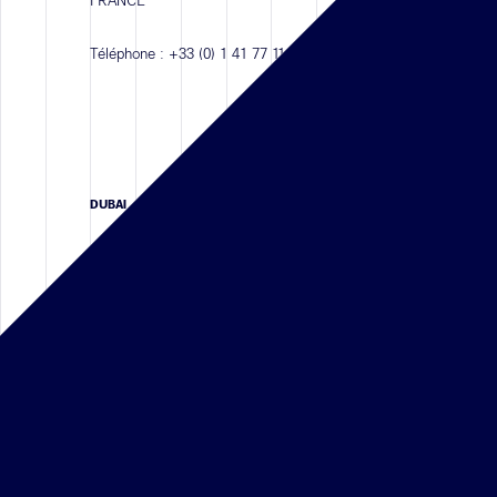
FRANCE
Téléphone :
+33 (0) 1 41 77 11 68
DUBAI
Suite 208, 2nd Floor, Building 11
Bay Square, Business Bay Area
P.O. Box 413210 Dubai,
UNITED ARAB EMIRATES
Téléphone :
+971 4 587 6626