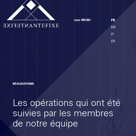
Agence
MENU
FR
PRÉSENTATION
EN
ÉQUIPE
IT
ÉTHIQUE
ES
Compétences
RÉALISATIONS
ANALYSE DES LOCAUX
Les opérations qui ont été
PROJET
EXÉCUTION
suivies par les membres
MOE
de notre équipe