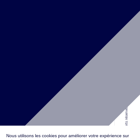
RIYADH
Al Faisaliyah Center, King Fahd Rd,
Olaya District, Level 18,
Riyadh,
ARABIA SAUDITA
SOLUTION D'ARCHITECTURE - RETAIL / BUREAUX / VALORISATION IMMOBILIÈRE
Téléphone :
+971 4 587 6626
NEW YORK
© 2016 Antefixe, Tous droits réservés.
134 W 29th St #1005, 10th Floor
New York, NY 10001
UNITED STATES
Nous utilisons les cookies pour améliorer votre expérience sur