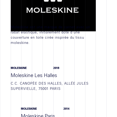
JOB VACANCY
STAGE
EMPLOI
Moleskine est une marque de carnet avec un
TOUTES
rabat élastique, initialement doté d'une
couverture en toile cirée inspirée du tissu
moleskine.
Actualités
MOLESKINE
2016
WORK IN PROGRESS
Moleskine Les Halles
ACTIVITÉ D'AGENCE
C.C. CANOPÈE DES HALLES, ALLÉE JULES
SUPERVIELLE, 75001 PARIS
NEWS
TOUTES
MOLESKINE
2014
Moleskine Paris