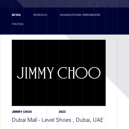
Réalisations
RETAIL
BUREAUX
VALORISATIONS IMMOBILIÈRE
TOUTES
RETAIL
BUREAUX
VALORISATIONS IMMOBILIÈRE
TOUTES
Secteur
géographique
JIMMY CHOO
2023
Recrutement
Dubai Mall - Level Shoes , Dubai, UAE