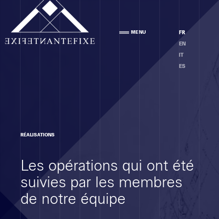
Agence
MENU
FR
PRÉSENTATION
EN
ÉQUIPE
IT
ÉTHIQUE
ES
Compétences
RÉALISATIONS
ANALYSE DES LOCAUX
Les opérations qui ont été
PROJET
EXÉCUTION
suivies par les membres
MOE
de notre équipe