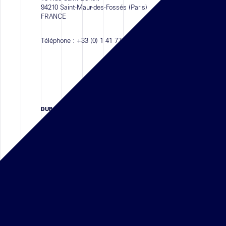
94210 Saint-Maur-des-Fossés (Paris)
FRANCE
Téléphone :
+33 (0) 1 41 77 11 68
DUBAI
Suite 208, 2nd Floor, Building 11
Bay Square, Business Bay Area
P.O. Box 413210 Dubai,
UNITED ARAB EMIRATES
Téléphone :
+971 4 587 6626