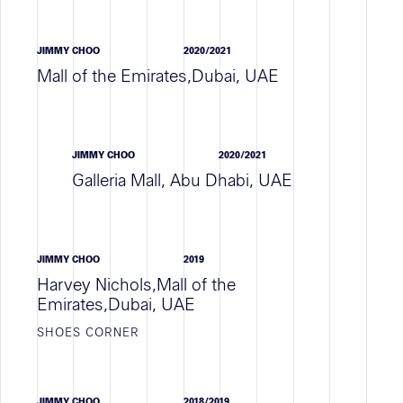
JOB VACANCY
STAGE
JIMMY CHOO
2020/2021
EMPLOI
Mall of the Emirates,Dubai, UAE
TOUTES
JIMMY CHOO
2020/2021
Galleria Mall, Abu Dhabi, UAE
Actualités
WORK IN PROGRESS
JIMMY CHOO
2019
ACTIVITÉ D'AGENCE
Harvey Nichols,Mall of the
Emirates,Dubai, UAE
NEWS
SHOES CORNER
TOUTES
JIMMY CHOO
2018/2019