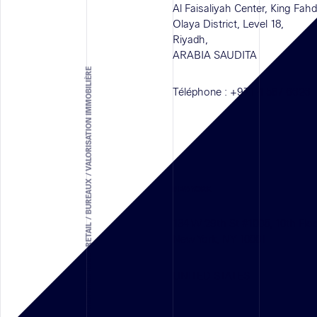
Al Faisaliyah Center, King Fah
Olaya District, Level 18,
Riyadh,
ARABIA SAUDITA
SOLUTION D'ARCHITECTURE - RETAIL / BUREAUX / VALORISATION IMMOBILIÈRE
Téléphone :
+971 4 587 6626
NEW YORK
134 W 29th St #1005, 10th Flo
New York, NY 10001
UNITED STATES