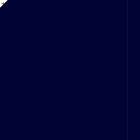
d Rd,
or