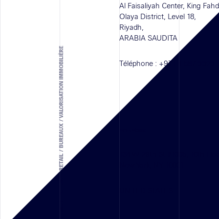
Al Faisaliyah Center, King Fah
Olaya District, Level 18,
Riyadh,
ARABIA SAUDITA
SOLUTION D'ARCHITECTURE - RETAIL / BUREAUX / VALORISATION IMMOBILIÈRE
Téléphone :
+971 4 587 6626
NEW YORK
134 W 29th St #1005, 10th Flo
New York, NY 10001
UNITED STATES