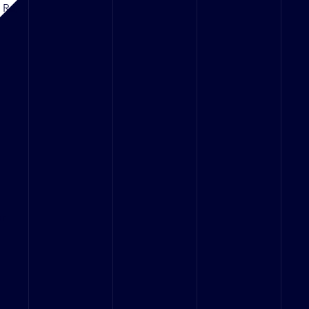
d Rd,
or