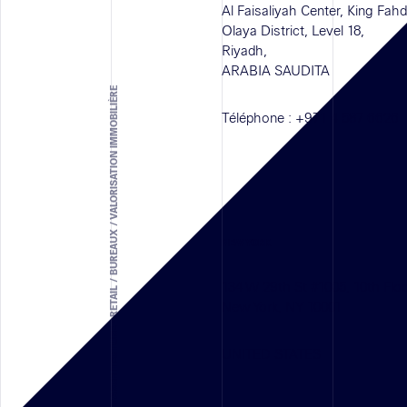
Al Faisaliyah Center, King Fah
Olaya District, Level 18,
Riyadh,
ARABIA SAUDITA
SOLUTION D'ARCHITECTURE - RETAIL / BUREAUX / VALORISATION IMMOBILIÈRE
Téléphone :
+971 4 587 6626
NEW YORK
134 W 29th St #1005, 10th Flo
New York, NY 10001
UNITED STATES