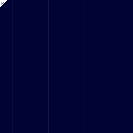
d Rd,
or