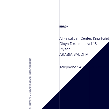
RIYADH
Al Faisaliyah Center, King Fah
Olaya District, Level 18,
Riyadh,
ARABIA SAUDITA
SOLUTION D'ARCHITECTURE - RETAIL / BUREAUX / VALORISATION IMMOBILIÈRE
Téléphone :
+971 4 587 6626
NEW YORK