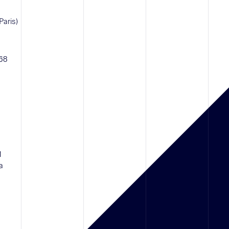
Paris)
 68
1
a