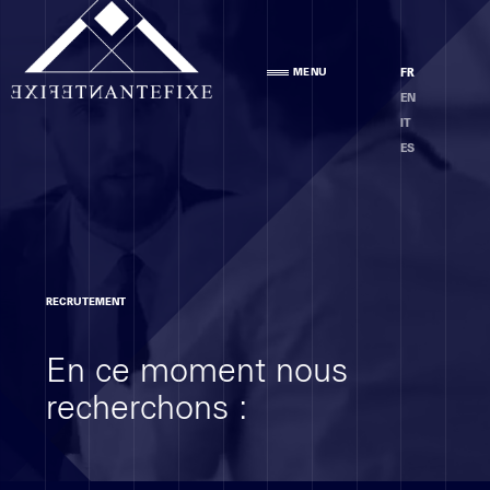
Agence
MENU
FR
PRÉSENTATION
EN
ÉQUIPE
IT
ÉTHIQUE
ES
Compétences
RECRUTEMENT
ANALYSE DES LOCAUX
En ce moment nous
PROJET
EXÉCUTION
recherchons :
MOE