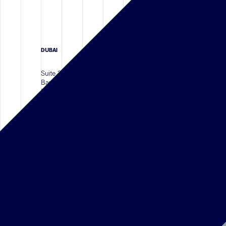
DUBAI
Suite 208, 2nd Floor, Building 11
Bay Square, Business Bay Area
P.O. Box 413210 Dubai,
UNITED ARAB EMIRATES
Téléphone :
+971 4 587 6626
RIYADH
Al Faisaliyah Center, King Fahd Rd,
Olaya District, Level 18,