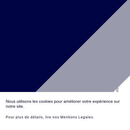
Riyadh,
ARABIA SAUDITA
SOLUTION D'ARCHITECTURE - RETAIL / BUREAUX / VALORISATION IMMOBILIÈRE
Téléphone :
+971 4 587 6626
NEW YORK
© 2016 Antefixe, Tous droits réservés.
134 W 29th St #1005, 10th Floor
New York, NY 10001
UNITED STATES
Nous utilisons les cookies pour améliorer votre expérience sur
notre site.
Pour plus de détails
, lire nos Mentions Legales
.
Mentions légales
Crédits