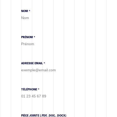
JOB VACANCY
NOM *
STAGE
EMPLOI
TOUTES
PRÉNOM *
Actualités
ADRESSE EMAIL *
WORK IN PROGRESS
ACTIVITÉ D'AGENCE
NEWS
TÉLÉPHONE *
TOUTES
PIÈCE JOINTE
(.PDF, .DOC, .DOCX)