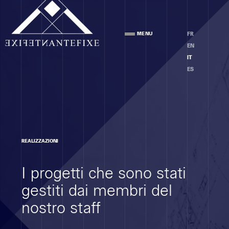
Agenzia
MENU
FR
PRESENTAZIONE
EN
STAFF
IT
ETICA
ES
Competenze
REALIZZAZIONI
ANALISI DEI LOCALI
I progetti che sono stati
PROGETTO
ESECUZIONE DEI LAVORI
gestiti dai membri del
MOE
nostro staff