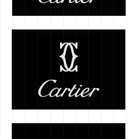
JOB VACANCY
FORMAZIONE
OCCUPAZIONE
TUTTI
Notizie
WORK IN PROGRESS
ATTIVITA' DELLO STAFF
NEWS
TUTTI